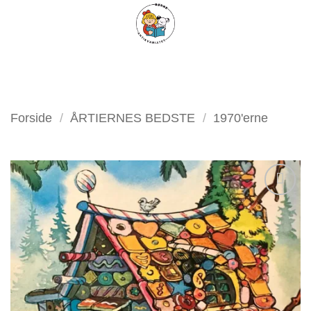
Fortsæt
FILTER
til
indhold
Forside
/
ÅRTIERNES BEDSTE
/
1970'erne
Tilføj
som
favorit