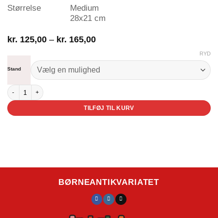
Størrelse
Medium
28x21 cm
Prisinterval:
kr.
125,00
–
kr.
165,00
kr. 125,00
RYD
til
kr. 165,00
Stand
Hans og Grete antal
TILFØJ TIL KURV
BØRNEANTIKVARIATET