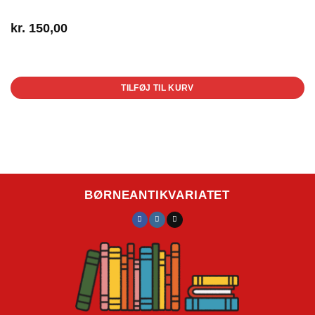
kr.
150,00
1 på lager
TILFØJ TIL KURV
BØRNEANTIKVARIATET