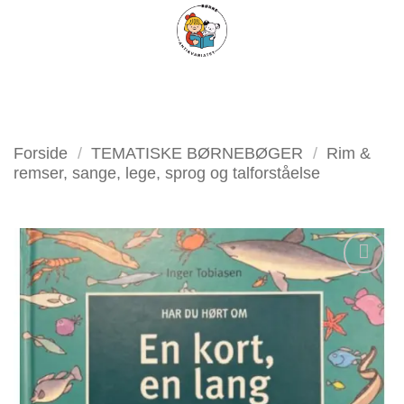
Fortsæt
FILTER
til
indhold
Forside
/
TEMATISKE BØRNEBØGER
/
Rim &
remser, sange, lege, sprog og talforståelse
Tilføj
som
favorit