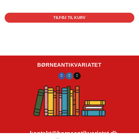
1 på lager
TILFØJ TIL KURV
BØRNEANTIKVARIATET
kontakt@borneantikvariatet.dk