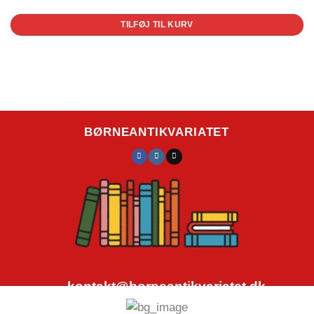
TILFØJ TIL KURV
BØRNEANTIKVARIATET
kontakt@borneantikvariatet.dk