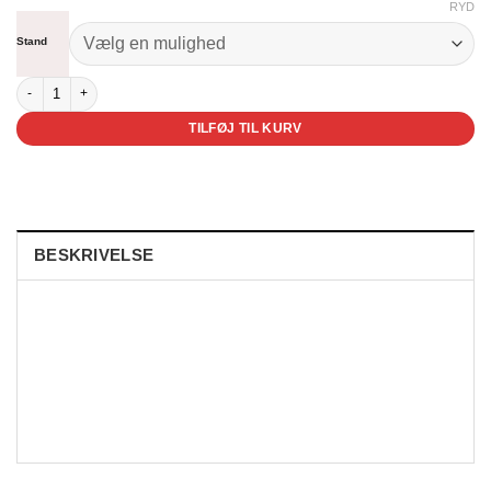
RYD
til
kr. 450,00
Stand
Historien om den lille mand antal
TILFØJ TIL KURV
BESKRIVELSE