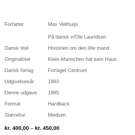
Forfatter
Max Velthuijs
På dansk v/Ole Lauridsen
Dansk titel
Historien om den lille mand
Originaltitel
Klein-Mannchen hat kein Haus
Dansk forlag
Forlaget Centrum
Udgivelsesår
1983
Denne udgave
1985
Format
Hardback
Størrelse
Medium
Prisinterval:
kr.
400,00
–
kr.
450,00
kr. 400,00