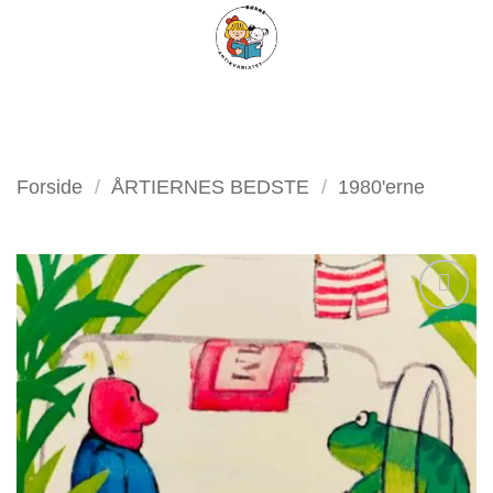
Fortsæt
FILTER
til
indhold
Forside
/
ÅRTIERNES BEDSTE
/
1980'erne
Tilføj
som
favorit