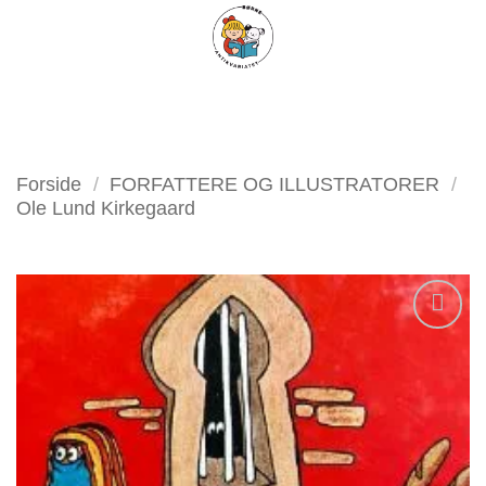
Fortsæt
FILTER
til
indhold
Forside
/
FORFATTERE OG ILLUSTRATORER
/
Ole Lund Kirkegaard
Tilføj
som
favorit