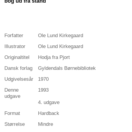
bog ud fra stand
Forfatter
Ole Lund Kirkegaard
Illustrator
Ole Lund Kirkegaard
Originaltitel
Hodja fra Pjort
Dansk forlag
Gyldendals Børnebibliotek
Udgivelsesår
1970
Denne
1993
udgave
4. udgave
Format
Hardback
Størrelse
Mindre