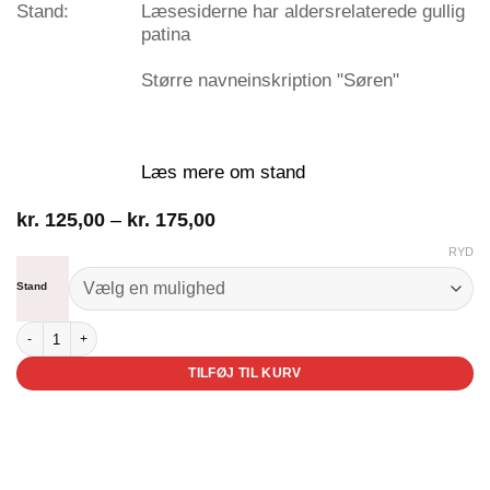
Stand:
Læsesiderne har aldersrelaterede gullig
patina
Større navneinskription "Søren"
Læs mere om stand
Prisinterval:
kr.
125,00
–
kr.
175,00
kr. 125,00
RYD
til
kr. 175,00
Stand
Hodja fra Pjort antal
TILFØJ TIL KURV