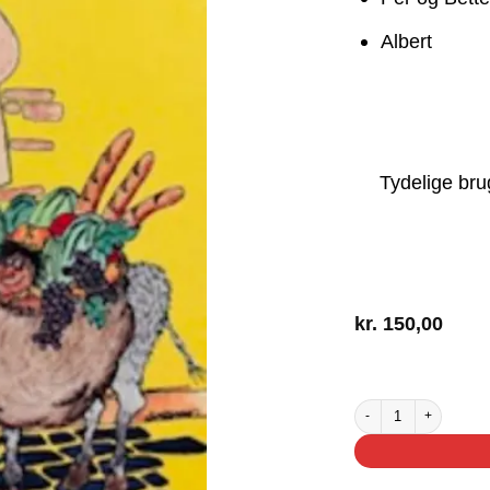
Albert
Tydelige bru
kr.
150,00
2 på lager
Hodja fra Pjort og andre