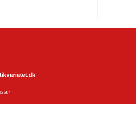
kvariatet.dk
92584