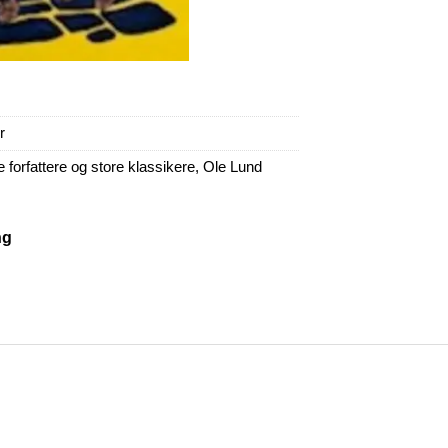
r
forfattere og store klassikere
,
Ole Lund
ng