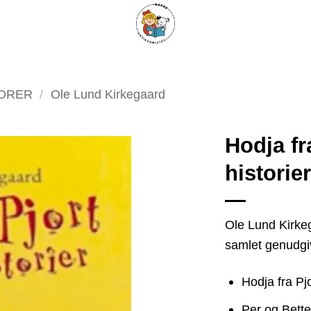
ARISKE BØGER
UPCYCLING
OM ANTIKVARIATET
KONTAKT
TORER
/
Ole Lund Kirkegaard
Hodja fr
historier
Tilføj
som
favorit
Ole Lund Kirke
samlet genudgiv
Hodja fra Pjo
Per og Bett