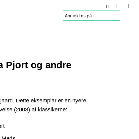
HANDELSBETINGELSER
a Pjort og andre
gaard. Dette eksemplar er en nyere
else (2008) af klassikerne:
rt
e Mads