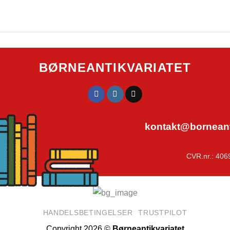
BØRNEANTIKVARIATET
kontakt@borneanti
CVR.nr.: 406
HANDELSBETINGELSER
TRUSTPILOT
Copyright 2026 ©
Børneantikvariatet