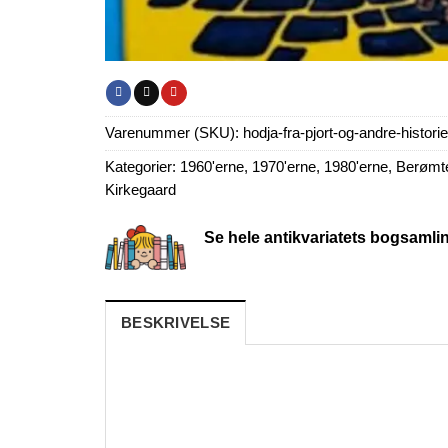
Varenummer (SKU):
hodja-fra-pjort-og-andre-historie
Kategorier:
1960'erne
,
1970'erne
,
1980'erne
,
Berømte 
Kirkegaard
Se hele antikvariatets bogsamli
BESKRIVELSE