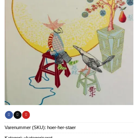
Varenummer (SKU):
hoer-her-staer
Kategori:
ukategoriseret