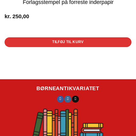
Forlagsstempel på forreste inderpapir
kr.
250,00
1 på lager
TILFØJ TIL KURV
BØRNEANTIKVARIATET