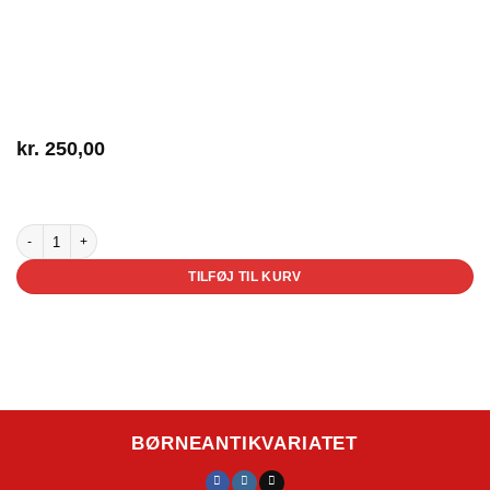
kr.
250,00
3 på lager
Hubertus Hugtand antal
TILFØJ TIL KURV
BØRNEANTIKVARIATET