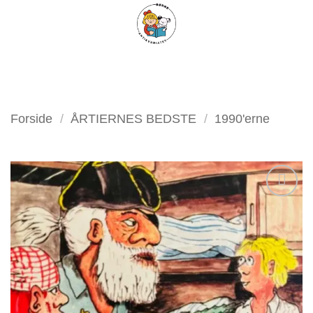
Fortsæt
FILTER
til
indhold
Forside
/
ÅRTIERNES BEDSTE
/
1990'erne
Tilføj
som
favorit