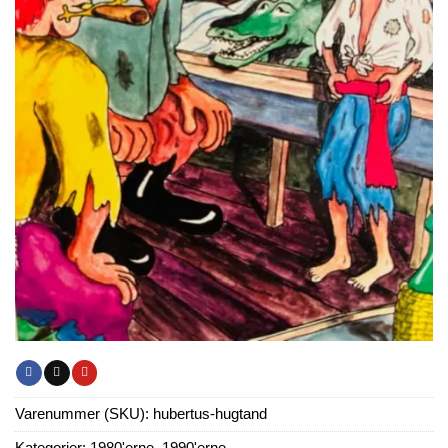
Varenummer (SKU):
hubertus-hugtand
Kategorier:
1980'erne
,
1990'erne