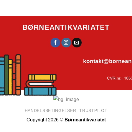
BØRNEANTIKVARIATET
kontakt@borneanti
CVR.nr.: 406
HANDELSBETINGELSER
TRUSTPILOT
Copyright 2026 ©
Børneantikvariatet