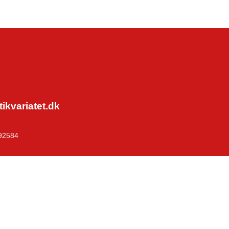
kvariatet.dk
92584