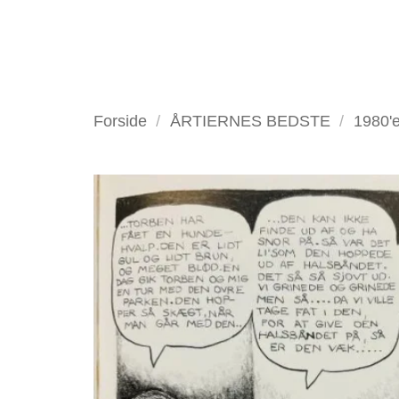
Fortsæt
til
indhold
VELKOMMEN
ANTIKV
Forside
/
ÅRTIERNES BEDSTE
/
1980'