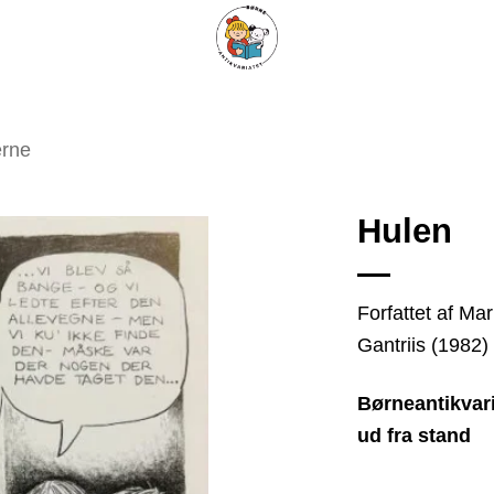
ARISKE BØGER
UPCYCLING
OM ANTIKVARIATET
KONTAKT
erne
Hulen
Tilføj
Forfattet af Mar
som
Gantriis (1982)
favorit
Børneantikvari
ud fra stand