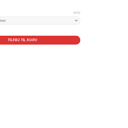
RYD
TILFØJ TIL KURV