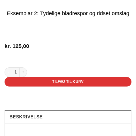
Eksemplar 2: Tydelige bladrespor og ridset omslag
kr.
125,00
2 på lager
Hva' er det? antal
TILFØJ TIL KURV
BESKRIVELSE