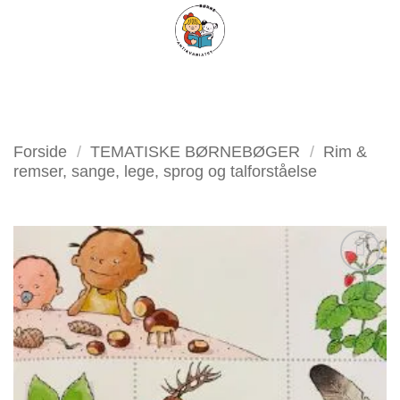
Fortsæt
FILTER
til
indhold
Forside
/
TEMATISKE BØRNEBØGER
/
Rim &
remser, sange, lege, sprog og talforståelse
Tilføj
som
favorit