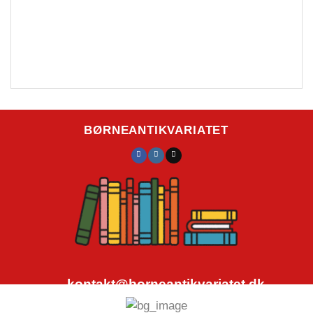
BØRNEANTIKVARIATET
kontakt@borneantikvariatet.dk