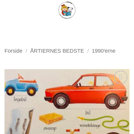
Fortsæt
FILTER
til
indhold
Forside
/
ÅRTIERNES BEDSTE
/
1990'erne
Tilføj
som
favorit