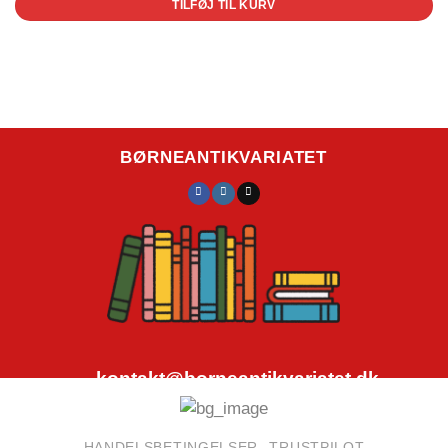
TILFØJ TIL KURV
BØRNEANTIKVARIATET
kontakt@borneantikvariatet.dk
CVR.nr.: 40692584
HANDELSBETINGELSER
TRUSTPILOT