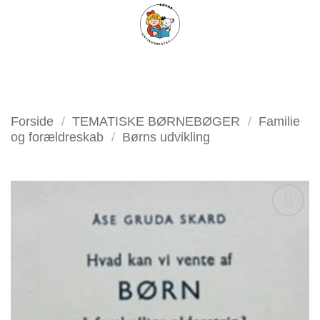
Fortsæt
FILTER
til
indhold
Forside
/
TEMATISKE BØRNEBØGER
/
Familie
og forældreskab
/
Børns udvikling
Tilføj
som
favorit