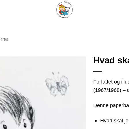
ARISKE BØGER
UPCYCLING
OM ANTIKVARIATET
KONTAKT
erne
Hvad ska
Tilføj
Forfattet og ill
som
(1967/1968) – 
favorit
Denne paperbac
Hvad skal je