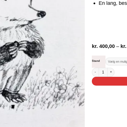
En lang, be
kr.
400,00
–
kr.
Stand
Hvad skal jeg lave? anta