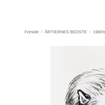
Fortsæt
til
indhold
VELKOMMEN
ANTIKV
Forside
/
ÅRTIERNES BEDSTE
/
1980'