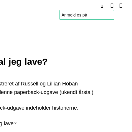
HANDELSBETINGELSER
l jeg lave?
ustreret af Russell og Lillian Hoban
denne paperback-udgave (ukendt årstal)
k-udgave indeholder historierne:
g lave?