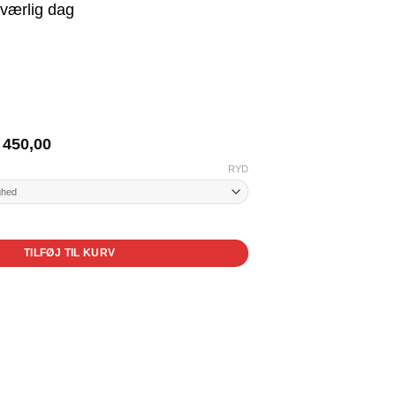
sværlig dag
Prisinterval:
450,00
kr. 400,00
RYD
til
kr. 450,00
l
TILFØJ TIL KURV