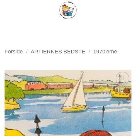
Fortsæt
FILTER
til
indhold
Forside
/
ÅRTIERNES BEDSTE
/
1970'erne
Tilføj
som
favorit