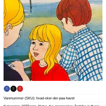
Varenummer (SKU):
hvad-sker-der-paa-havet