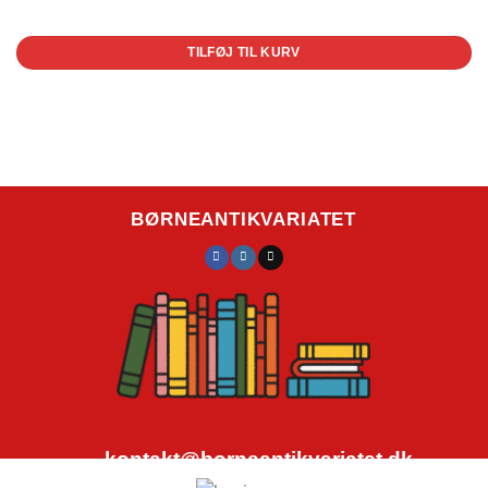
1 på lager
TILFØJ TIL KURV
BØRNEANTIKVARIATET
kontakt@borneantikvariatet.dk