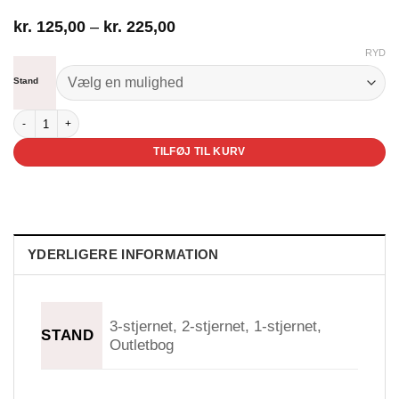
Prisinterval:
kr.
125,00
–
kr.
225,00
kr. 125,00
RYD
til
kr. 225,00
Stand
Hvor er solen? antal
TILFØJ TIL KURV
YDERLIGERE INFORMATION
3-stjernet, 2-stjernet, 1-stjernet,
STAND
Outletbog