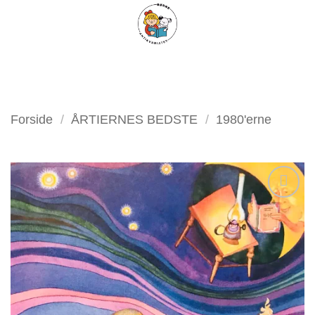
Fortsæt
FILTER
til
indhold
Forside
/
ÅRTIERNES BEDSTE
/
1980'erne
Tilføj
som
favorit