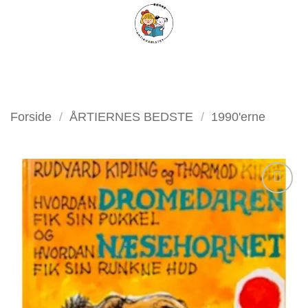
Fortsæt
FILTER
til
indhold
Forside
/
ÅRTIERNES BEDSTE
/
1990'erne
Tilføj
som
favorit