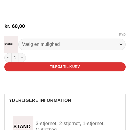
kr.
60,00
RYD
Stand
Hvordan dromedaren fik sin pukkel og hvordan næsehornet fik sin runkne hu
TILFØJ TIL KURV
YDERLIGERE INFORMATION
3-stjernet, 2-stjernet, 1-stjernet,
STAND
Outletbog