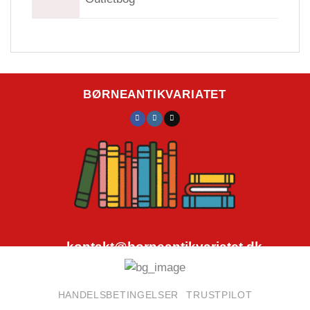
BØRNEANTIKVARIATET
kontakt@borneantikvariatet.dk
CVR.nr.: 40692584
HANDELSBETINGELSER
TRUSTPILOT