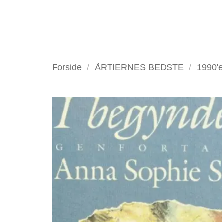
Fortsæt
til
indhold
VELKOMMEN
ANTIKV
Forside
/
ÅRTIERNES BEDSTE
/
1990'