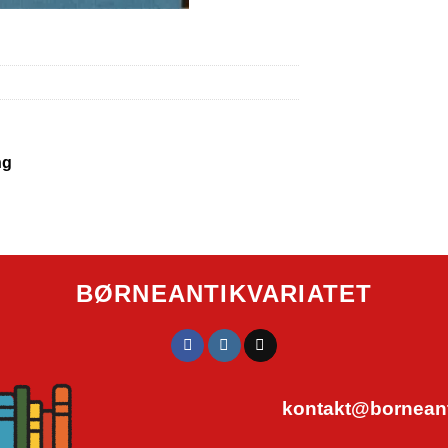
ng
BØRNEANTIKVARIATET
kontakt@borneanti