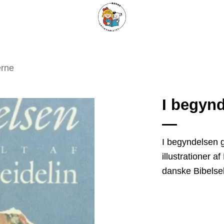
ARISKE BØGER
UPCYCLING
OM ANTIKVARIATET
KONTAKT
erne
I begyn
Tilføj
I begyndelsen g
som
illustrationer 
favorit
danske Bibelse