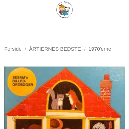
Fortsæt
FILTER
til
indhold
Forside
/
ÅRTIERNES BEDSTE
/
1970'erne
Tilføj
som
favorit