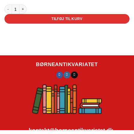
I vores hus antal
TILFØJ TIL KURV
BØRNEANTIKVARIATET
kontakt@borneantikvariatet.dk