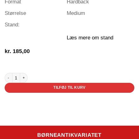
Format
Hardback
Størrelse
Medium
Stand:
Læs mere om stand
kr.
185,00
3 på lager
Ida Maria fra Norrland antal
TILFØJ TIL KURV
BØRNEANTIKVARIATET