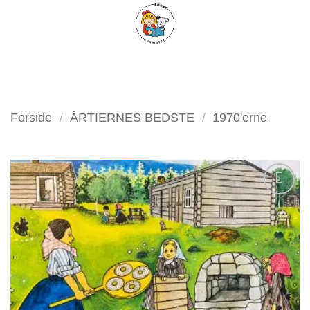
Fortsæt
FILTER
til
indhold
Forside
/
ÅRTIERNES BEDSTE
/
1970'erne
Tilføj
som
favorit