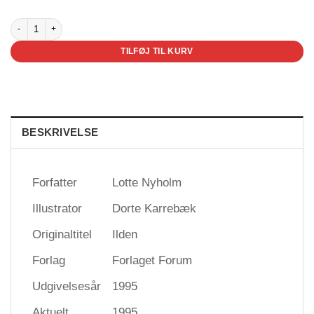
Ilden antal
TILFØJ TIL KURV
BESKRIVELSE
Forfatter
Lotte Nyholm
Illustrator
Dorte Karrebæk
Originaltitel
Ilden
Forlag
Forlaget Forum
Udgivelsesår
1995
Aktuelt
1995