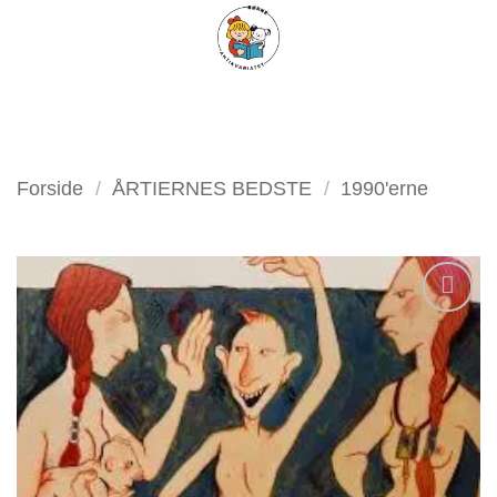
Fortsæt
FILTER
til
indhold
Forside
/
ÅRTIERNES BEDSTE
/
1990'erne
Tilføj
som
favorit