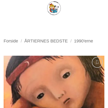
Fortsæt
FILTER
til
indhold
Forside
/
ÅRTIERNES BEDSTE
/
1990'erne
Tilføj
som
favorit