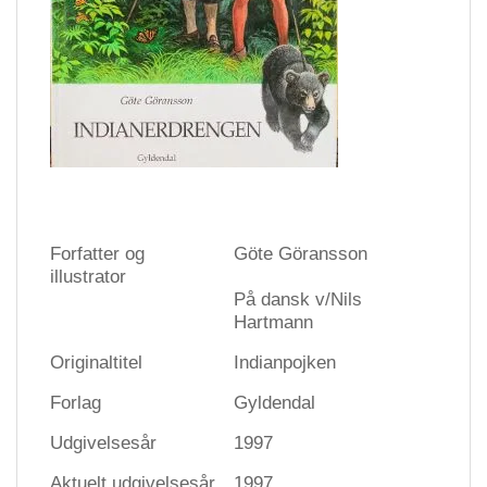
Forfatter og
Göte Göransson
illustrator
På dansk v/Nils
Hartmann
Originaltitel
Indianpojken
Forlag
Gyldendal
Udgivelsesår
1997
Aktuelt udgivelsesår
1997