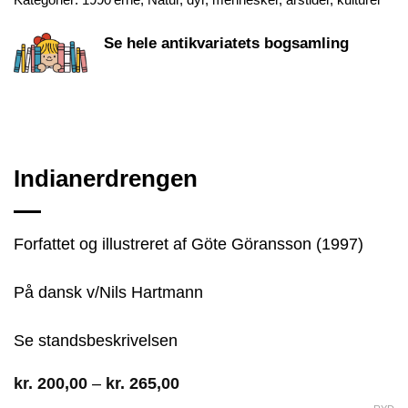
Kategorier:
1990'erne
,
Natur, dyr, mennesker, årstider, kulturer
Se hele antikvariatets bogsamling
Indianerdrengen
Forfattet og illustreret af Göte Göransson (1997)
På dansk v/Nils Hartmann
Se standsbeskrivelsen
Prisinterval:
kr.
200,00
–
kr.
265,00
kr. 200,00