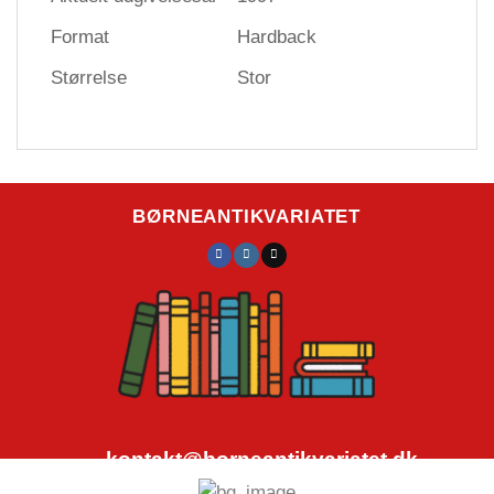
Format
Hardback
Størrelse
Stor
BØRNEANTIKVARIATET
kontakt@borneantikvariatet.dk