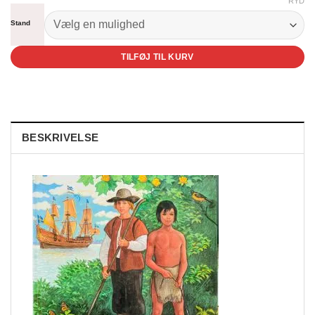
RYD
til
kr. 265,00
Stand
TILFØJ TIL KURV
BESKRIVELSE