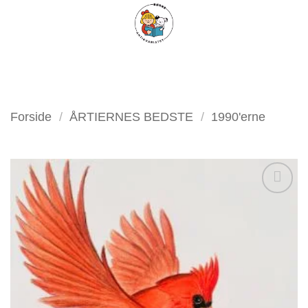
Fortsæt
FILTER
til
indhold
Forside
/
ÅRTIERNES BEDSTE
/
1990'erne
Tilføj
som
favorit