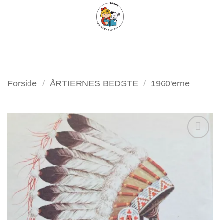
Fortsæt
FILTER
til
indhold
Forside
/
ÅRTIERNES BEDSTE
/
1960'erne
Tilføj
som
favorit