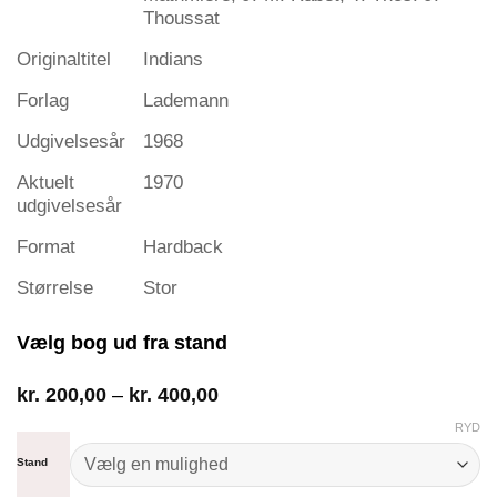
Thoussat
Originaltitel
Indians
Forlag
Lademann
Udgivelsesår
1968
Aktuelt
1970
udgivelsesår
Format
Hardback
Størrelse
Stor
Vælg bog ud fra stand
Prisinterval:
kr.
200,00
–
kr.
400,00
kr. 200,00
RYD
til
kr. 400,00
Stand