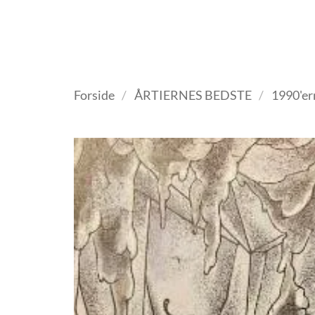
Fortsæt
til
indhold
VELKOMMEN
ANTIKV
Forside
/
ÅRTIERNES BEDSTE
/
1990'er