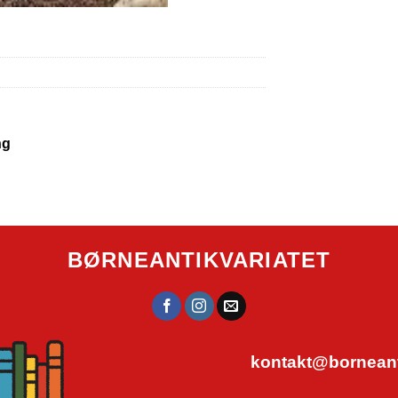
ng
BØRNEANTIKVARIATET
kontakt@borneanti