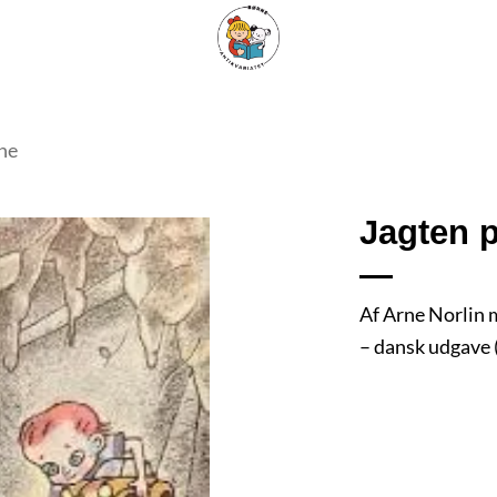
ARISKE BØGER
UPCYCLING
OM ANTIKVARIATET
KONTAKT
ne
Jagten p
Tilføj
Af Arne Norlin 
som
– dansk udgave 
favorit