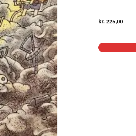
kr.
225,00
1 på lager