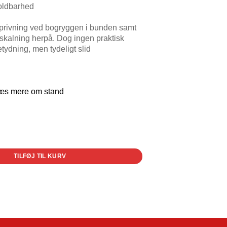
oldbarhed
privning ved bogryggen i bunden samt
fskalning herpå. Dog ingen praktisk
tydning, men tydeligt slid
æs mere om stand
TILFØJ TIL KURV