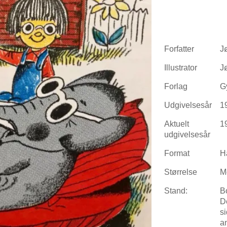
Forfatter
J
Illustrator
J
Forlag
G
Udgivelsesår
1
Aktuelt
1
udgivelsesår
Format
H
Størrelse
M
Stand:
B
D
si
a