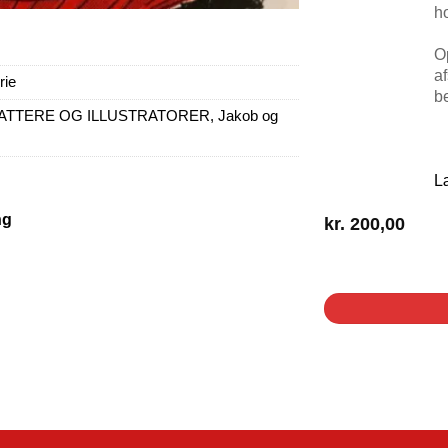
h
O
a
rie
be
ATTERE OG ILLUSTRATORER
,
Jakob og
L
ng
kr.
200,00
1 på lager