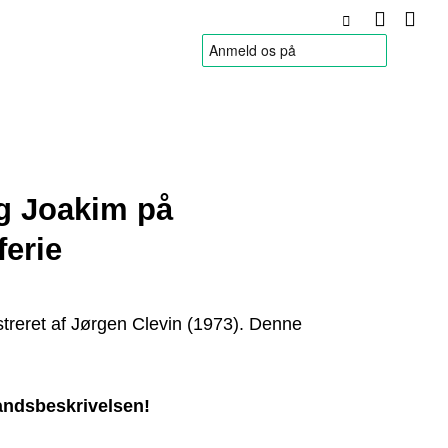
HANDELSBETINGELSER
g Joakim på
erie
ustreret af Jørgen Clevin (1973). Denne
tandsbeskrivelsen!