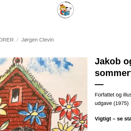
ARISKE BØGER
UPCYCLING
OM ANTIKVARIATET
KONTAKT
TORER
/
Jørgen Clevin
Jakob o
sommerf
Tilføj
som
favorit
Forfattet og ill
udgave (1975)
Vigtigt – se s