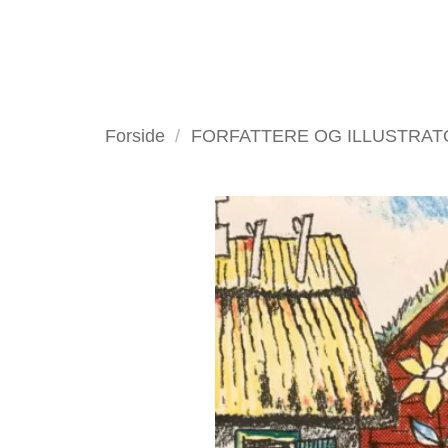
Fortsæt
til
indhold
VELKOMMEN
ANTIKV
Forside
/
FORFATTERE OG ILLUSTRA