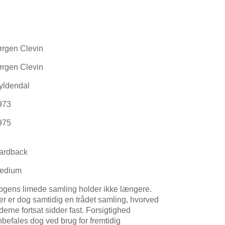
ørgen Clevin
ørgen Clevin
yldendal
973
975
ardback
edium
ogens limede samling holder ikke længere.
er er dog samtidig en trådet samling, hvorved
derne fortsat sidder fast. Forsigtighed
nbefales dog ved brug for fremtidig