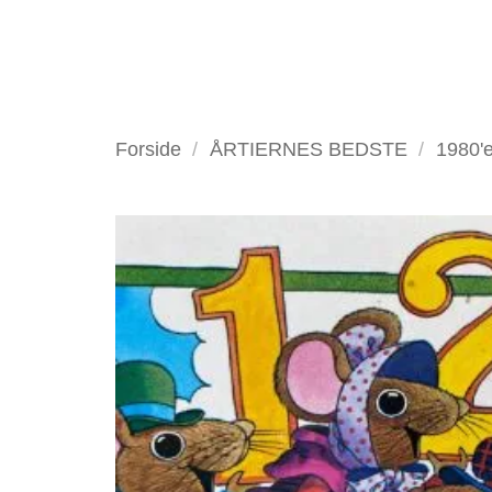
Fortsæt
til
indhold
VELKOMMEN
ANTIKV
Forside
/
ÅRTIERNES BEDSTE
/
1980'