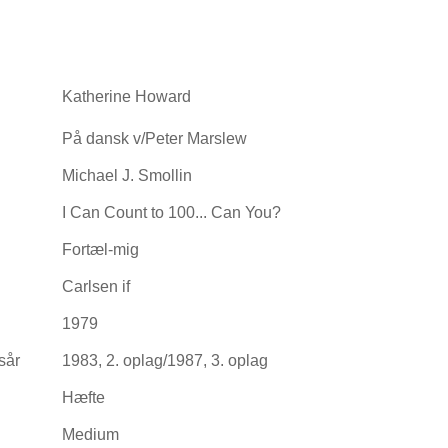
Katherine Howard
På dansk v/Peter Marslew
Michael J. Smollin
I Can Count to 100... Can You?
Fortæl-mig
Carlsen if
1979
sår
1983, 2. oplag/1987, 3. oplag
Hæfte
Medium