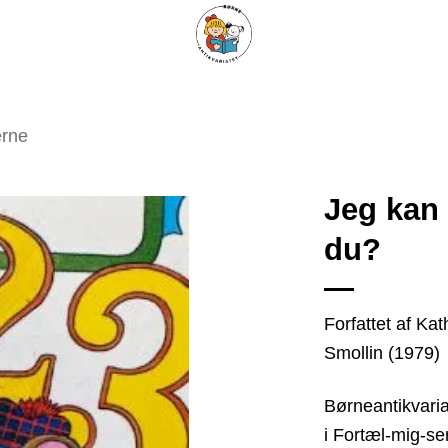
ARISKE BØGER
UPCYCLING
OM ANTIKVARIATET
KONTAKT
erne
Jeg kan 
du?
Tilføj
som
favorit
Forfattet af Kat
Smollin (1979)
Børneantikvaria
i Fortæl-mig-se