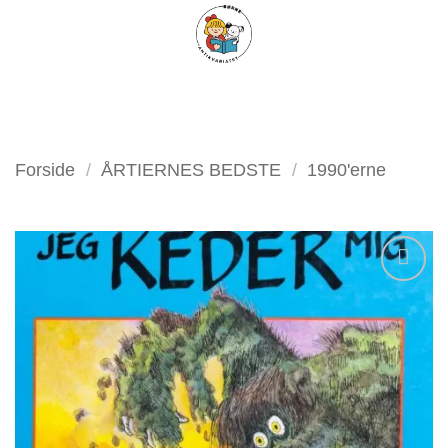
Fortsæt
FILTER
til
indhold
Forside
/
ÅRTIERNES BEDSTE
/
1990'erne
Tilføj
som
favorit