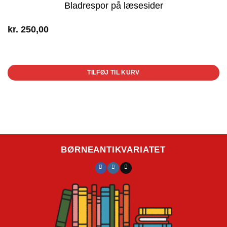
Bladrespor på læsesider
kr.
250,00
1 på lager
TILFØJ TIL KURV
BØRNEANTIKVARIATET