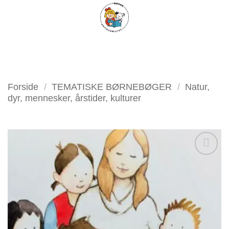
Fortsæt
FILTER
til
indhold
Forside
/
TEMATISKE BØRNEBØGER
/
Natur,
dyr, mennesker, årstider, kulturer
Tilføj
som
favorit