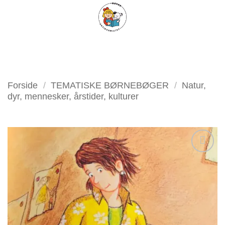
Fortsæt
FILTER
til
indhold
Forside
/
TEMATISKE BØRNEBØGER
/
Natur,
dyr, mennesker, årstider, kulturer
Tilføj
som
favorit