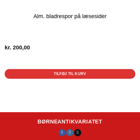
Alm. bladrespor på læsesider
kr.
200,00
1 på lager
TILFØJ TIL KURV
BØRNEANTIKVARIATET