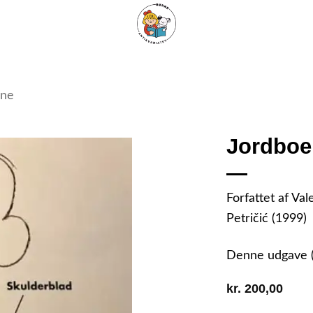
ARISKE BØGER
UPCYCLING
OM ANTIKVARIATET
KONTAKT
rne
Jordboer
Tilføj
Forfattet af Val
som
Petričić (1999)
favorit
Denne udgave 
kr.
200,00