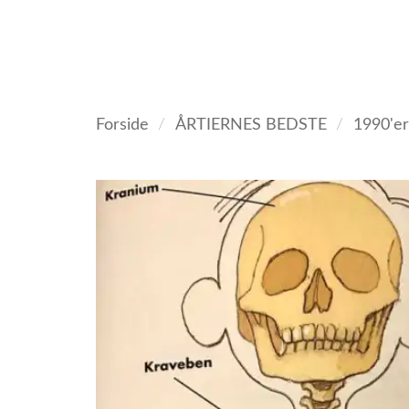
Fortsæt
til
indhold
VELKOMMEN
ANTIKV
Forside
/
ÅRTIERNES BEDSTE
/
1990'e