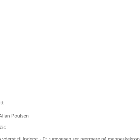
tt
Allan Poulsen
čić
a yderst til inderst - Et rumvæsen ser nærmere på menneskekro