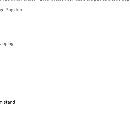
ige Bogklub
. oplag
m stand