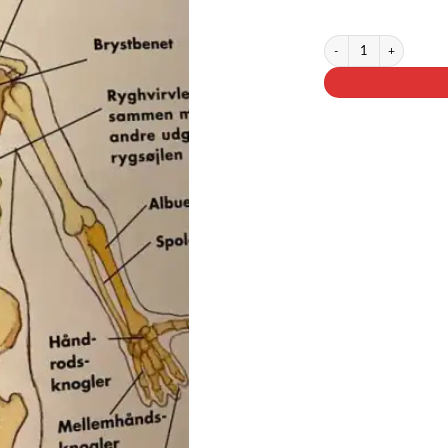
2 på lager
Jordboer fra yderst til i