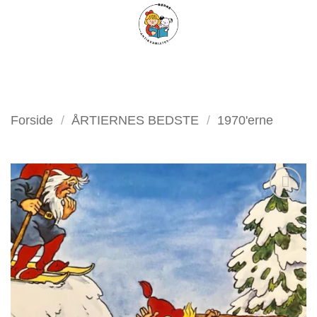
Fortsæt
FILTER
til
indhold
Forside
/
ÅRTIERNES BEDSTE
/
1970'erne
Tilføj
som
favorit