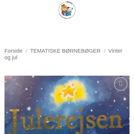
Fortsæt
FILTER
til
indhold
Forside
/
TEMATISKE BØRNEBØGER
/
Vinter
og jul
Tilføj
som
favorit