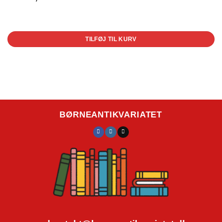
1 på lager
TILFØJ TIL KURV
BØRNEANTIKVARIATET