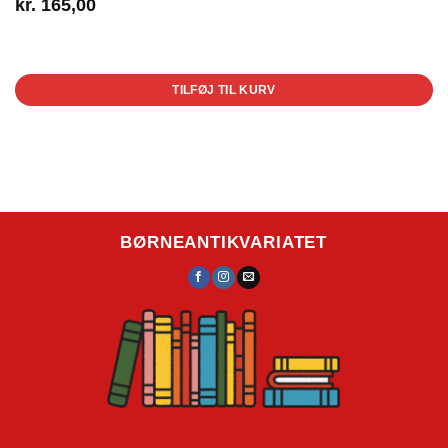
kr.
165,00
1 på lager
TILFØJ TIL KURV
BØRNEANTIKVARIATET