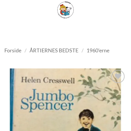
Fortsæt
FILTER
til
indhold
Forside
/
ÅRTIERNES BEDSTE
/
1960'erne
Tilføj
som
favorit