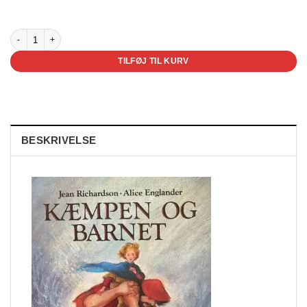
2 på lager
Kæmpen og barnet antal
TILFØJ TIL KURV
BESKRIVELSE