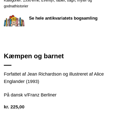
Kategorier:
1990'erne
,
Eventyr, fabler, sagn, myter og
godnathistorier
Se hele antikvariatets bogsamling
Kæmpen og barnet
Forfattet af Jean Richardson og illustreret af Alice
Englander (1993)
På dansk v/Franz Berliner
kr.
225,00