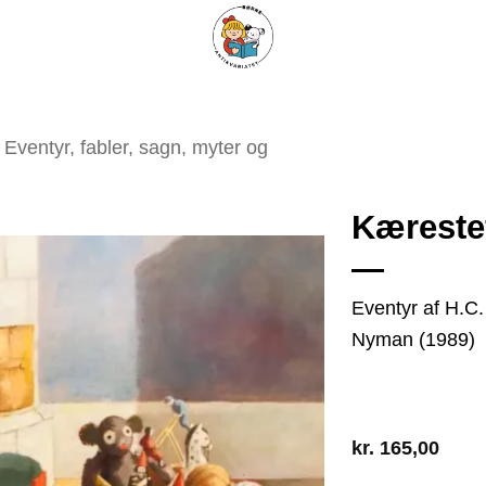
ARISKE BØGER
UPCYCLING
OM ANTIKVARIATET
KONTAKT
Eventyr, fabler, sagn, myter og
Kæreste
Eventyr af H.C.
Tilføj
Nyman (1989)
som
favorit
kr.
165,00