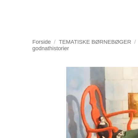
Fortsæt
til
indhold
VELKOMMEN
ANTIKV
Forside
/
TEMATISKE BØRNEBØGER
/
godnathistorier