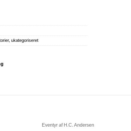
orier
,
ukategoriseret
ng
Eventyr af H.C. Andersen