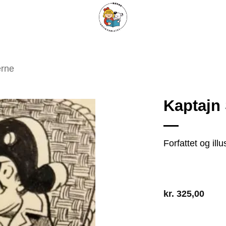
ARISKE BØGER
UPCYCLING
OM ANTIKVARIATET
KONTAKT
erne
Kaptajn
Tilføj
Forfattet og ill
som
favorit
kr.
325,00
1 på lager