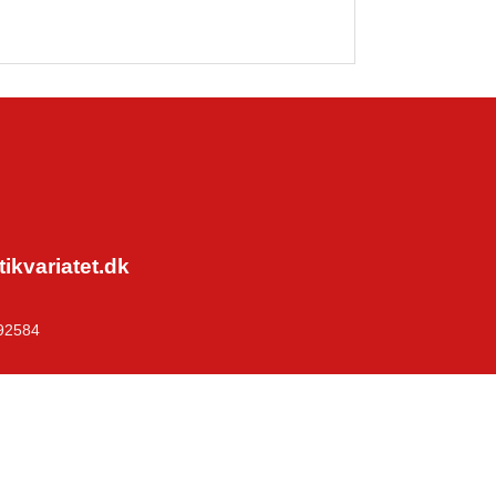
kvariatet.dk
92584