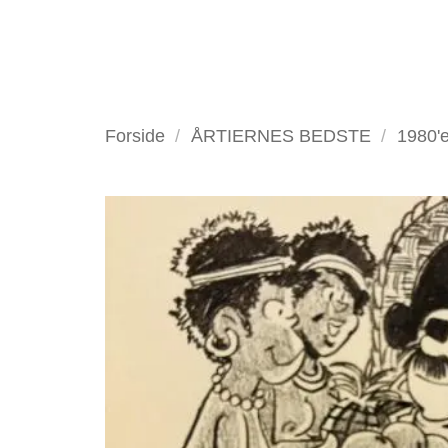
Fortsæt
til
indhold
VELKOMMEN
ANTIKV
Forside
/
ÅRTIERNES BEDSTE
/
1980'