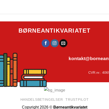
BØRNEANTIKVARIATET
kontakt@borneanti
CVR.nr.: 406
HANDELSBETINGELSER
TRUSTPILOT
Copyright 2026 ©
Børneantikvariatet