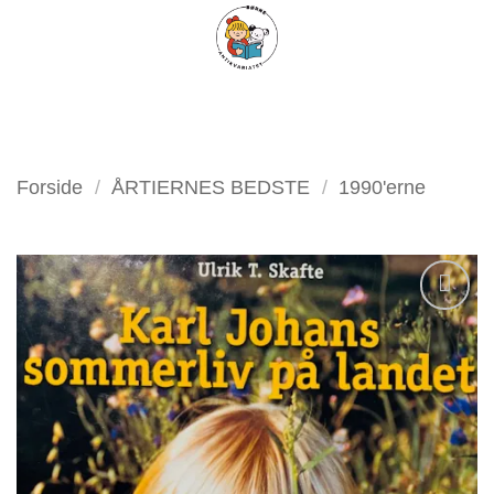
Fortsæt
FILTER
til
indhold
Forside
/
ÅRTIERNES BEDSTE
/
1990'erne
Tilføj
som
favorit