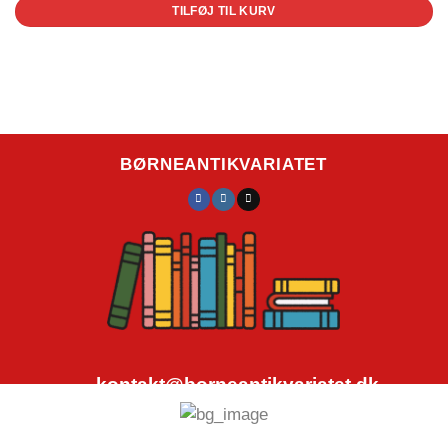
TILFØJ TIL KURV
BØRNEANTIKVARIATET
kontakt@borneantikvariatet.dk
CVR.nr.: 40692584