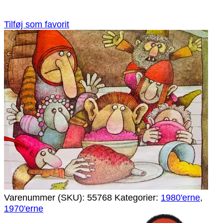
Tilføj som favorit
Varenummer (SKU):
55768
Kategorier:
1980'erne
,
1970'erne