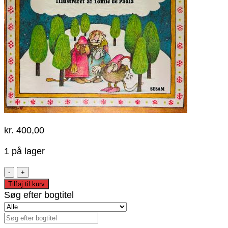
kr.
400,00
1 på lager
Katten
på
Tilføj til kurv
Dovrefjeldet
Søg efter bogtitel
antal
Søg
efter: