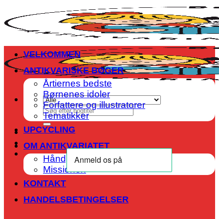
Fortsæt
til
indhold
VELKOMMEN
ANTIKVARISKE BØGER
Årtiernes bedste
Børnenes idoler
Forfattere og illustratorer
Søg
Tematikker
efter:
UPCYCLING
OM ANTIKVARIATET
Håndplukkede bøger
Missionen
KONTAKT
HANDELSBETINGELSER