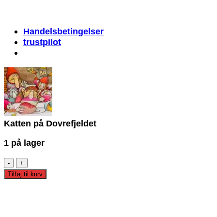
Handelsbetingelser
trustpilot
Katten på Dovrefjeldet
1 på lager
Katten
på
Tilføj til kurv
Dovrefjeldet
antal