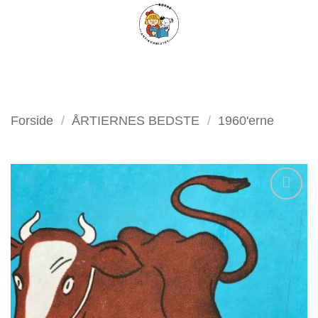
Fortsæt
FILTER
til
indhold
Forside
/
ÅRTIERNES BEDSTE
/
1960'erne
Tilføj
som
favorit