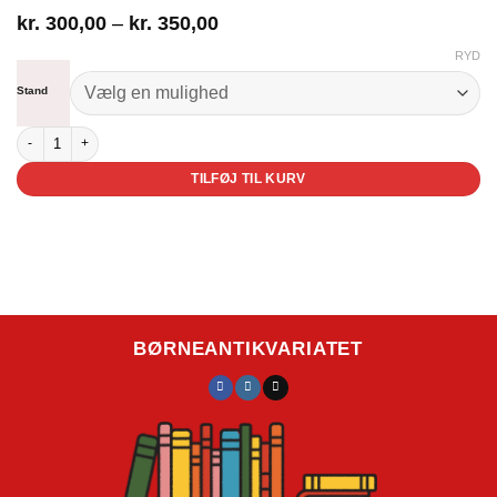
Prisinterval:
kr.
300,00
–
kr.
350,00
kr. 300,00
RYD
til
kr. 350,00
Stand
Kippe Ko antal
TILFØJ TIL KURV
BØRNEANTIKVARIATET