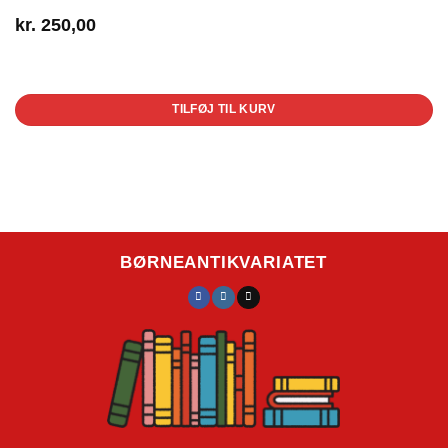
kr.
250,00
1 på lager
TILFØJ TIL KURV
BØRNEANTIKVARIATET