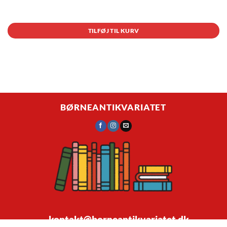
1 på lager
TILFØJ TIL KURV
BØRNEANTIKVARIATET
kontakt@borneantikvariatet.dk