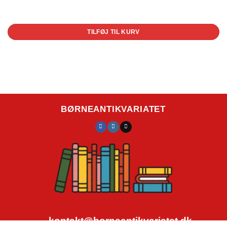
1 på lager
TILFØJ TIL KURV
BØRNEANTIKVARIATET
kontakt@borneantikvariatet.dk