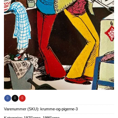
Varenummer (SKU):
krumme-og-pigerne-3
Kategorier:
1970'erne
,
1990'erne