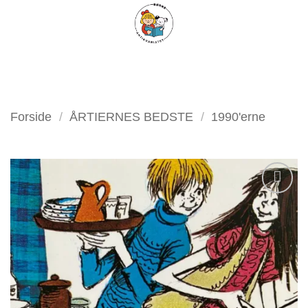
Fortsæt
FILTER
til
indhold
Forside
/
ÅRTIERNES BEDSTE
/
1990'erne
Tilføj
som
favorit