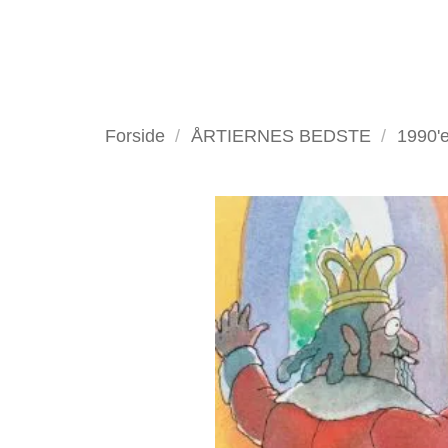
Fortsæt
til
indhold
VELKOMMEN
ANTIKV
Forside
/
ÅRTIERNES BEDSTE
/
1990'