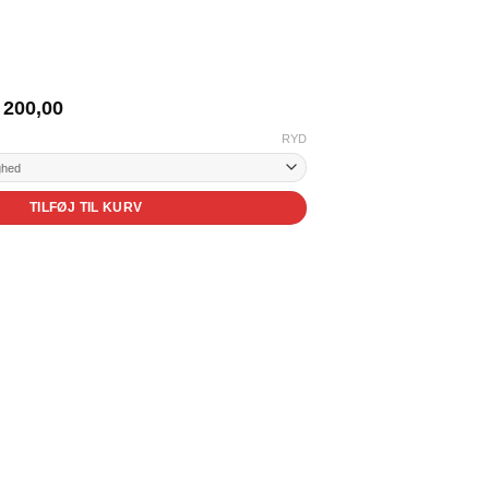
Prisinterval:
200,00
kr. 165,00
RYD
til
kr. 200,00
TILFØJ TIL KURV