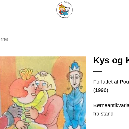
ARISKE BØGER
UPCYCLING
OM ANTIKVARIATET
KONTAKT
erne
Kys og 
Tilføj
Forfattet af Pou
som
(1996)
favorit
Børneantikvaria
fra stand