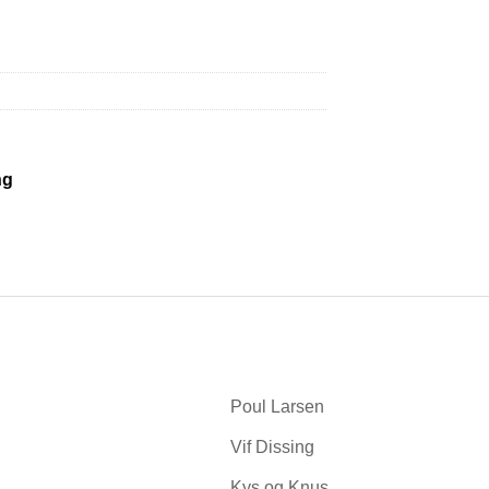
ng
Poul Larsen
Vif Dissing
Kys og Knus