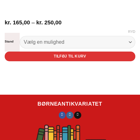
Prisinterval:
kr.
165,00
–
kr.
250,00
kr. 165,00
RYD
til
kr. 250,00
Stand
TILFØJ TIL KURV
BØRNEANTIKVARIATET