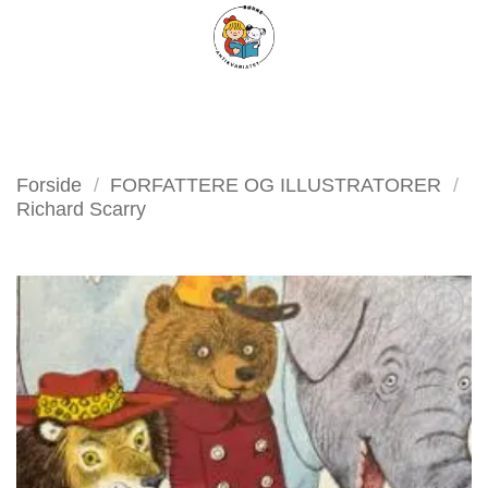
Fortsæt
FILTER
til
indhold
Forside
/
FORFATTERE OG ILLUSTRATORER
/
Richard Scarry
Tilføj
som
favorit