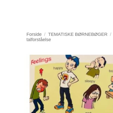
Fortsæt
til
indhold
VELKOMMEN
ANTIKV
Forside
/
TEMATISKE BØRNEBØGER
/
talforståelse