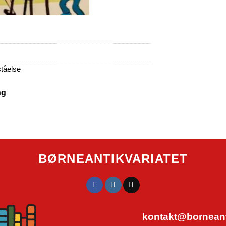
ståelse
ng
BØRNEANTIKVARIATET
kontakt@borneanti