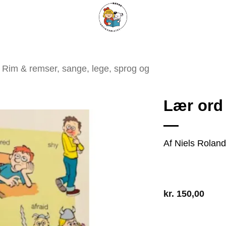
ARISKE BØGER
UPCYCLING
OM ANTIKVARIATET
KONTAKT
Rim & remser, sange, lege, sprog og
Lær ord
Af Niels Roland
Tilføj
som
favorit
kr.
150,00
2 på lager