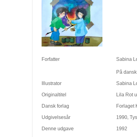
Forfatter
Sabina L
På dansk
Illustrator
Sabina L
Originaltitel
Lila Rot 
Dansk forlag
Forlaget 
Udgivelsesår
1990, Ty
Denne udgave
1992