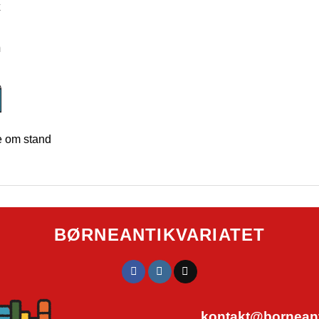
k
m
 om stand
BØRNEANTIKVARIATET
kontakt@borneanti