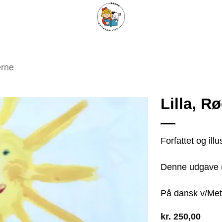
ARISKE BØGER
UPCYCLING
OM ANTIKVARIATET
KONTAKT
erne
Lilla, R
Tilføj
Forfattet og ill
som
favorit
Denne udgave 
På dansk v/Met
kr.
250,00