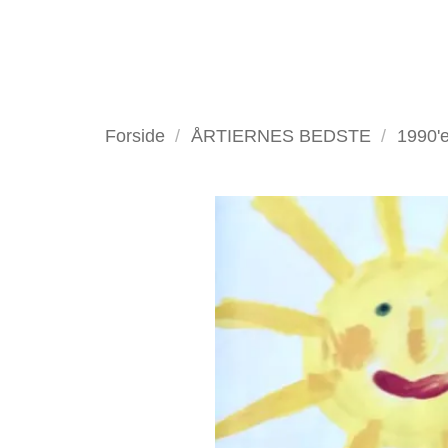
Fortsæt
til
indhold
VELKOMMEN
ANTIKV
Forside
/
ÅRTIERNES BEDSTE
/
1990'