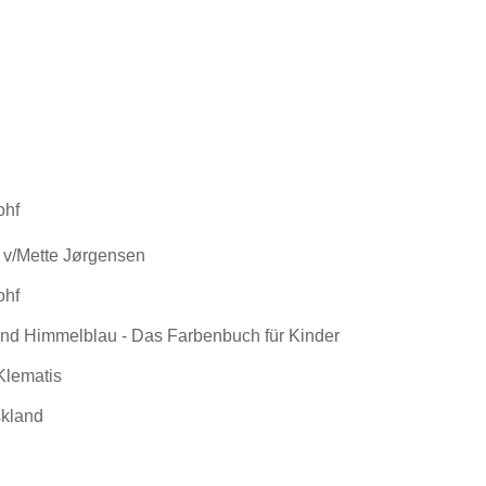
ohf
 v/Mette Jørgensen
ohf
und Himmelblau - Das Farbenbuch für Kinder
Klematis
skland