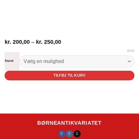
Prisinterval:
kr.
200,00
–
kr.
250,00
kr. 200,00
RYD
til
kr. 250,00
Stand
TILFØJ TIL KURV
BØRNEANTIKVARIATET