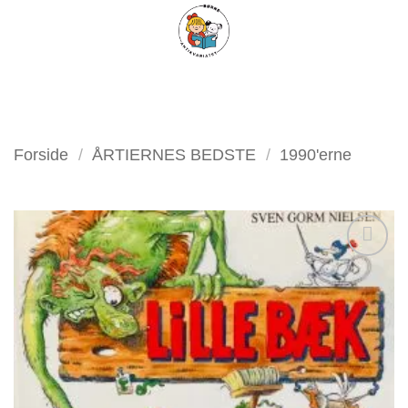
Fortsæt
FILTER
til
indhold
Forside
/
ÅRTIERNES BEDSTE
/
1990'erne
Tilføj
som
favorit