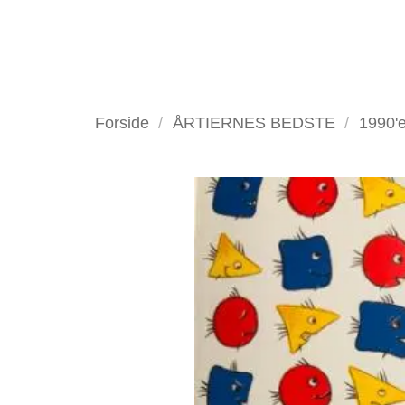
Fortsæt
til
indhold
VELKOMMEN
ANTIKV
Forside
/
ÅRTIERNES BEDSTE
/
1990'