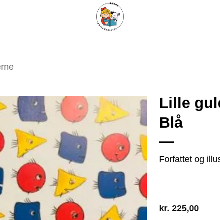
ARISKE BØGER
UPCYCLING
OM ANTIKVARIATET
KONTAKT
erne
Lille gul
Blå
Tilføj
som
favorit
Forfattet og ill
kr.
225,00